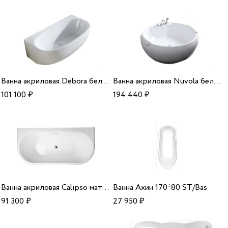
Ванна акриловая Debora белая 171*89*58 Alparini
Ванна акриловая Nuvola белая 160*160*60 Alparini
101 100
₽
194 440
₽
Ванна акриловая Calipso матовый белый 170*80*53 Alparini
Ванна Ахин 170*80 ST/Bas
91 300
₽
27 950
₽