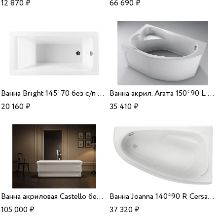
12 870
₽
66 690
₽
Ванна Bright 145*70 без с/п Aquanet
Ванна акрил. Агата 150*90 L Aquavel
20 160
₽
35 410
₽
Ванна акриловая Castello белая 170*80*62 Alparini
Ванна Joanna 140*90 R Cersanit
105 000
₽
37 320
₽