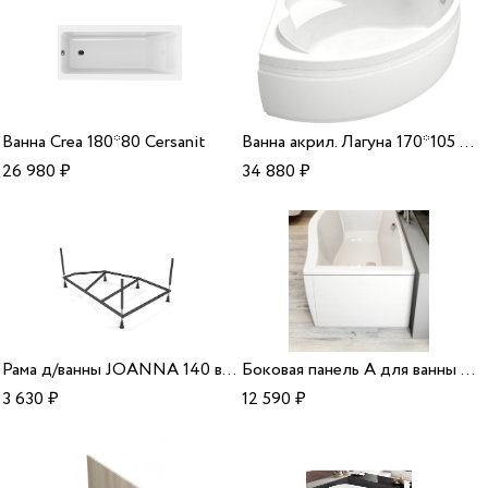
Ванна Crea 180*80 Cersanit
Ванна акрил. Лагуна 170*105 R Dias
26 980
₽
34 880
₽
Рама д/ванны JOANNA 140 в комплекте со сборочным пакетом,Сорт1/18шт Cersanit
Боковая панель А для ванны Magnolia R 75 Ravak
3 630
₽
12 590
₽