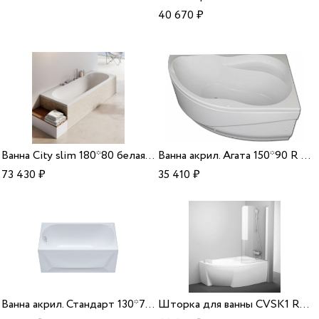
40 670
₽
Ванна City slim 180*80 белая Ravak
Ванна акрил. Агата 150*90 R Aquavel
73 430
₽
35 410
₽
Ванна акрил. Стандарт 130*70 Triton
Шторка для ванны CVSK1 ROSA 160/170 R Ravak