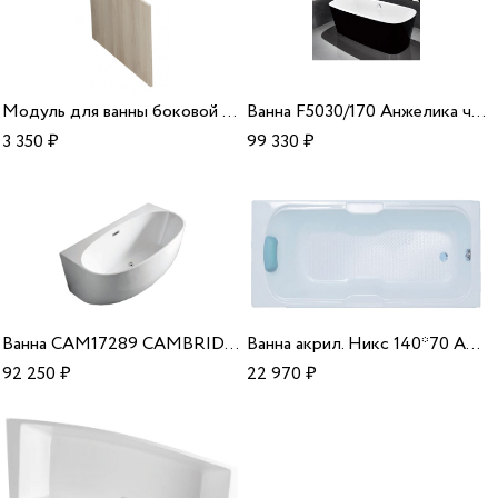
Модуль для ванны боковой ясень Smart 80 Cersanit B-PM-SMART*80
Ванна F5030/170 Анжелика черная Fiinn
3 350
₽
99 330
₽
Ванна CAM17289 CAMBRIDGE 1720*890*570 Azario
Ванна акрил. Никс 140*70 Aquavel
92 250
₽
22 970
₽