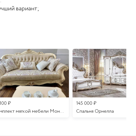
.
учший вариант;
 100
₽
145 000
₽
Комплект мягкой мебели Мона Лиза
Cпальня Орнелла