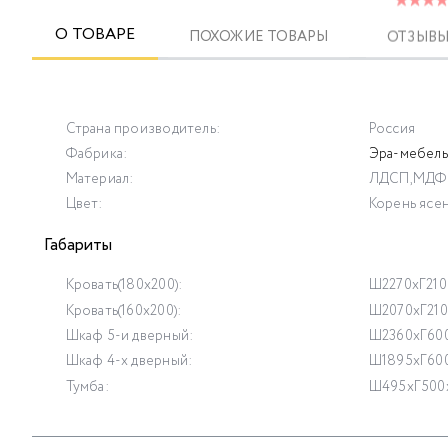
О ТОВАРЕ
ПОХОЖИЕ ТОВАРЫ
ОТЗЫВЫ 
Страна производитель:
Россия
Фабрика:
Эра-мебель
Материал:
ЛДСП,МДФ
Цвет:
Корень ясе
Габариты
Кровать(180х200):
Ш2270xГ210
Кровать(160х200):
Ш2070xГ210
Шкаф 5-и дверный:
Ш2360хГ60
Шкаф 4-х дверный:
Ш1895хГ60
Тумба:
Ш495хГ500