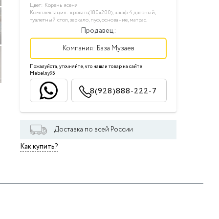
Цвет: Корень ясеня
Комплектация: кровать(180х200), шкаф 4 дверный,
туалетный стол, зеркало, пуф, основание, матрас.
Продавец:
Компания:
База Музаев
Пожалуйста, уточняйте, что нашли товар на сайте
Mebelny95
8(928)888-222-7
Доставка по всей России
Как купить?