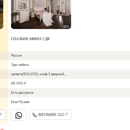
СПАЛЬНЯ АФИНА 5 ДВ
Россия
Эра-мебель
туалетный стол, зеркало, пуф, основание, матрас.
кровать(180х200), шкаф 5 дверный, туалетный стол, зеркало, пуф, основание, 
68 000
₽
Есть рассрочка
База Музаев
7
8(928)888-222-7