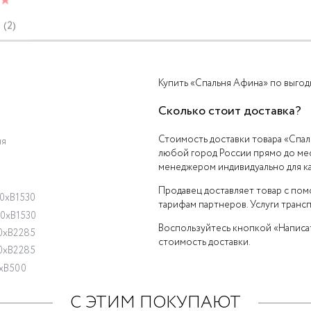
(2)
Купить «Спальня Афина» по выгод
Сколько стоит доставка?
Стоимость доставки товара «Спал
ня
любой город России прямо до мес
менеджером индивидуально для ка
Продавец доставляет товар с по
0xВ1530
тарифам партнеров. Услуги транс
0xВ1530
Воспользуйтесь кнопкой «Написат
0хВ2285
стоимость доставки.
0хВ2285
хВ500
С ЭТИМ ПОКУПАЮТ