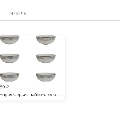
МЕБЕЛЬ
350
₽
Адмирал Сервиз чайно-столовый 6 персон 32 предмета/1