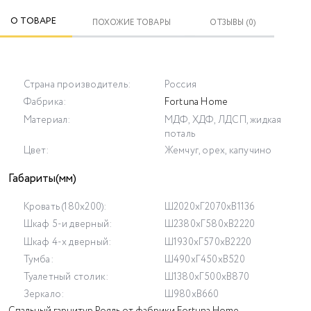
О ТОВАРЕ
ПОХОЖИЕ ТОВАРЫ
ОТЗЫВЫ (0)
Страна производитель:
Россия
Фабрика:
Fortuna Home
Материал:
МДФ, ХДФ, ЛДСП, жидкая
поталь
Цвет:
Жемчуг, орех, капучино
Габариты(мм)
Кровать (180х200):
Ш2020хГ2070хВ1136
Шкаф 5-и дверный:
Ш2380хГ580хВ2220
Шкаф 4-х дверный:
Ш1930хГ570хВ2220
Тумба:
Ш490хГ450хВ520
Туалетный столик:
Ш1380хГ500хВ870
Зеркало:
Ш980хВ660
Спальный гарнитур Рояль от фабрики Fortuna Home