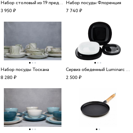
Набор столовый из 19 предметов Мадагаскар
Набор посуды Флоренция
3 950
₽
7 740
₽
Набор посуды Тоскана
Сервиз обеденный Luminarc Carine Black And White
8 280
₽
2 500
₽