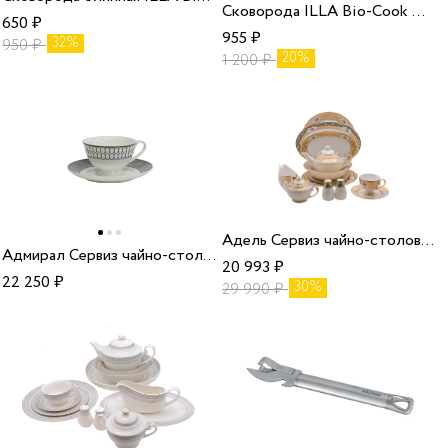
Сковорода ILLA Bio-Cook OIL, 20 см (BO1220)
650
₽
955
₽
32%
950
₽
20%
1 200
₽
Адель Сервиз чайно-столовый 12 персон 70 предметов/1
Адмирал Сервиз чайно-столовый 12 персон 70 предметов/1
20 993
₽
22 250
₽
30%
29 990
₽