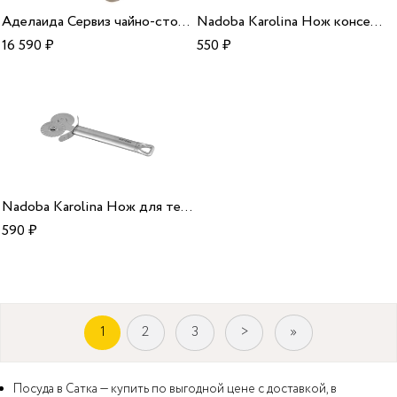
Аделаида Сервиз чайно-столовый 12 персон 69 предметов/1
Nadoba Karolina Нож консервный/1
16 590
₽
550
₽
Nadoba Karolina Нож для теста/1
590
₽
1
2
3
>
»
Посуда в Сатка — купить по выгодной цене с доставкой, в