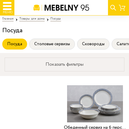
МЕНЮ
Главная
Товары для дома
Посуда
Посуда
Посуда
Столовые сервизы
Сковороды
Салатн
Показать фильтры
Обеденный сервиз на 6 персон Barbara