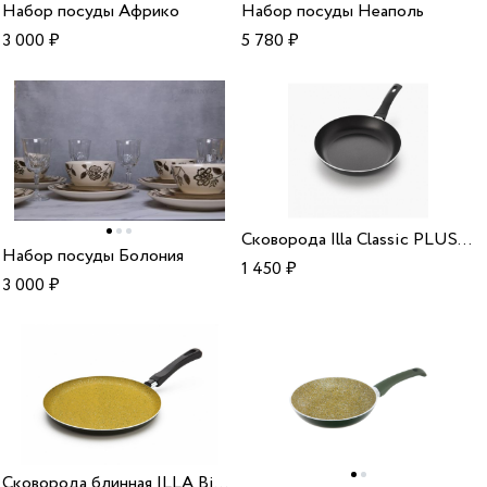
Набор посуды Африко
Набор посуды Неаполь
3 000
₽
5 780
₽
Сковорода Illa Classic PLUS CL1224PL 24 см. Италия
Набор посуды Болония
1 450
₽
3 000
₽
Сковорода блинная ILLA Bio-Cook OIL, 25 см