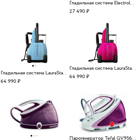
Гладильная система Electrolux E8ST1-8EGM
27 490
₽
Гладильная система LauraStar Lift+ Eu Pinky Pop
Гладильная система LauraStar Lift+ Eu Blue Sky
64 990
₽
64 990
₽
Парогенератор Tefal GV9566E0