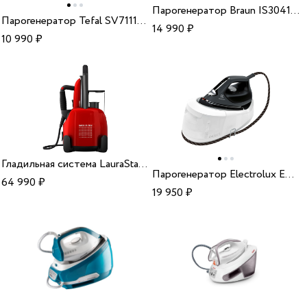
Парогенератор Braun IS3041WH
Парогенератор Tefal SV7111E0
14 990
₽
10 990
₽
Гладильная система LauraStar Lift+Swiss Edition Eu
Парогенератор Electrolux E6ST1-8EG
64 990
₽
19 950
₽