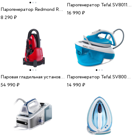
Парогенератор Tefal SV8011E0
Парогенератор Redmond RSS-5901 turquoise
16 990
₽
8 290
₽
Паровая гладильная установка LauraStar Lift Red EU
Парогенератор Tefal SV8002E0
54 990
₽
14 990
₽