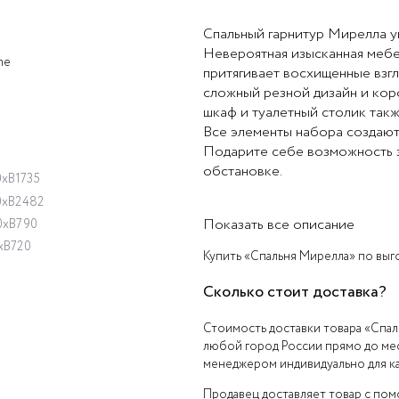
Спальный гарнитур Мирелла у
Невероятная изысканная мебе
me
притягивает восхищенные взг
Ф
сложный резной дизайн и кор
шкаф и туалетный столик такж
Все элементы набора создают
Подарите себе возможность з
обстановке.
0xВ1735
0хВ2482
Показать все описание
0хВ790
хВ720
Купить «Спальня Мирелла» по выго
Сколько стоит доставка?
Стоимость доставки товара «Спал
любой город России прямо до мес
менеджером индивидуально для ка
Продавец доставляет товар с по