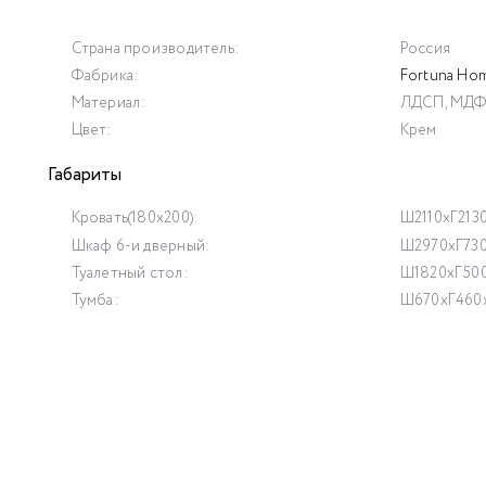
Страна производитель:
Россия
Фабрика:
Fortuna Ho
Материал:
ЛДСП, МД
Цвет:
Крем
Габариты
Кровать(180x200):
Ш2110xГ213
Шкаф 6-и дверный:
Ш2970хГ73
Туалетный стол:
Ш1820хГ50
Тумба:
Ш670хГ460