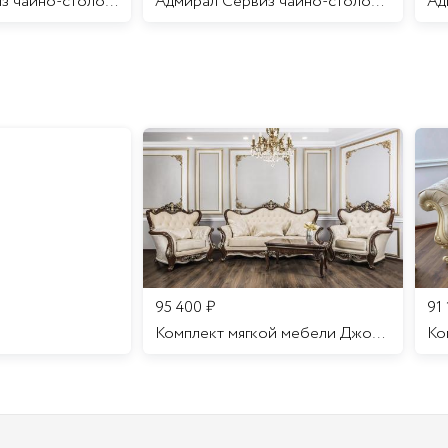
Аделаида Сервиз чайно-столовый 12 персон 69 предметов/1
Адмирал Сервиз чайно-столовый 12 персон 70 предметов/1
95 400
₽
91
Комплект мягкой мебели Джоконда