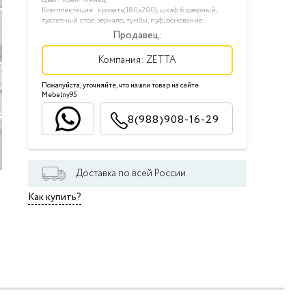
Цвет: Крем глянец
Комплектация: кровать(180х200), шкаф 6 дверный,
туалетный стол, зеркало, тумбы, пуф, основание.
Продавец:
Компания:
ZETTA
Пожалуйста, уточняйте, что нашли товар на сайте
Mebelny95
8(988)908-16-29
Доставка по всей России
Как купить?