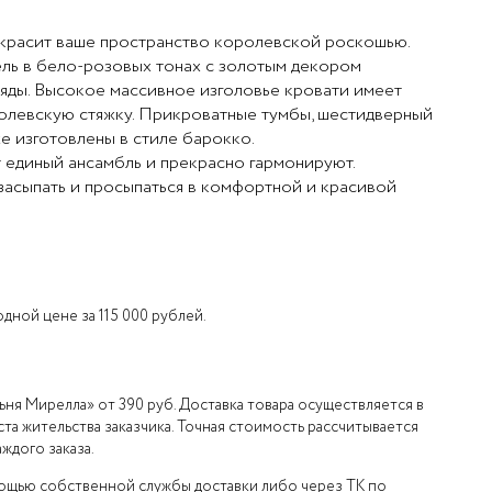
красит ваше пространство королевской роскошью.
ль в бело-розовых тонах с золотым декором
ляды. Высокое массивное изголовье кровати имеет
олевскую стяжку. Прикроватные тумбы, шестидверный
е изготовлены в стиле барокко.
 единый ансамбль и прекрасно гармонируют.
асыпать и просыпаться в комфортной и красивой
дной цене за 115 000 рублей.
ьня Мирелла» от 390 руб. Доставка товара осуществляется в
та жительства заказчика. Точная стоимость рассчитывается
ждого заказа.
мощью собственной службы доставки либо через ТК по