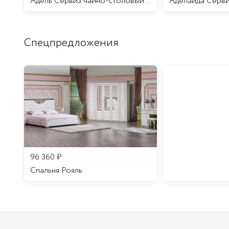
Адель Сервиз чайно-столовый 12 персон 70 предметов/1
Спецпредложения
96 360
₽
Спальня Рояль