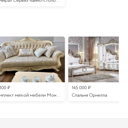
Адмирал Сервиз чайно-столовый 6 персон 32 предмета/1
 100
₽
145 000
₽
Комплект мягкой мебели Мона Лиза
Cпальня Орнелла