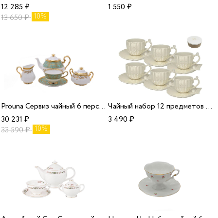
12 285
₽
1 550
₽
10%
13 650
₽
Prouna Сервиз чайный 6 персон 15 предметов Carlsbad Queen Cobalt Gold/1
Чайный набор 12 предметов 250 мл/6
30 231
₽
3 490
₽
10%
33 590
₽