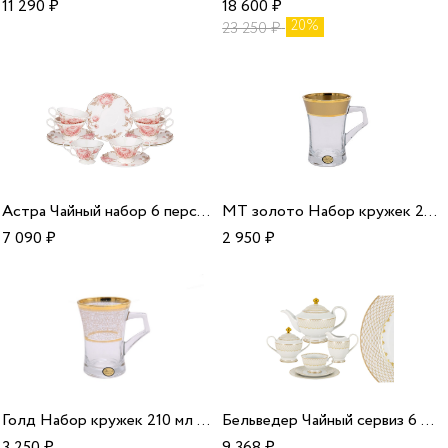
11 290
₽
18 600
₽
20%
23 250
₽
Астра Чайный набор 6 персон 12 предметов 280 мл/6
МТ золото Набор кружек 210 мл 6 шт Азур/2
7 090
₽
2 950
₽
Голд Набор кружек 210 мл 6 шт Азур/2
Бельведер Чайный сервиз 6 персон 23 предмета/1
3 250
₽
9 368
₽