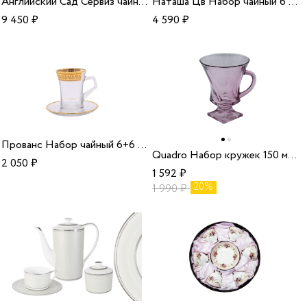
Английский Сад Сервиз чайный 6 персон 14 предметов/2
Наташа Цв Набор чайный 6 персон 12 предметов/6
9 450
₽
4 590
₽
Прованс Набор чайный 6+6 шт/6
Quadro Набор кружек 150 мл 6 шт на ножке violet 9K7/2N772/0/99A44/150-6/6
2 050
₽
1 592
₽
20%
1 990
₽