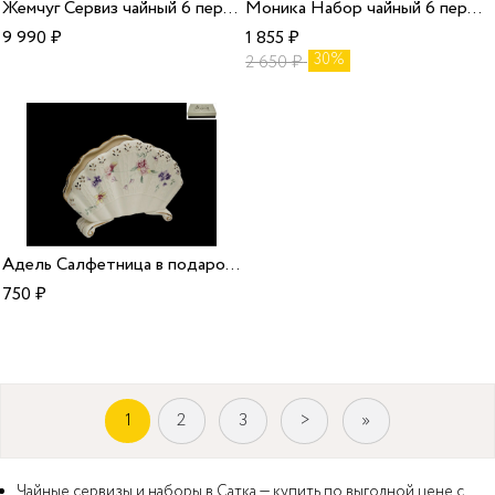
Жемчуг Сервиз чайный 6 персон 14 предметов/1
Моника Набор чайный 6 персон 12 предметов/8
9 990
₽
1 855
₽
30%
2 650
₽
Адель Салфетница в подарочной упаковке/36
750
₽
1
2
3
>
»
Чайные сервизы и наборы в Сатка — купить по выгодной цене с