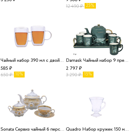
25%
12 490
₽
Чайный набор 390 мл с двойными стенками 2 шт/24
Damask Чайный набор 9 предметов 220 мл/6
585
₽
2 797
₽
10%
15%
650
₽
3 290
₽
Sonata Сервиз чайный 6 персон 14 предметов 3250
Quadro Набор кружек 150 мл 6 шт на ножке 9K7/2N772/0/99A44/150-6/36/6