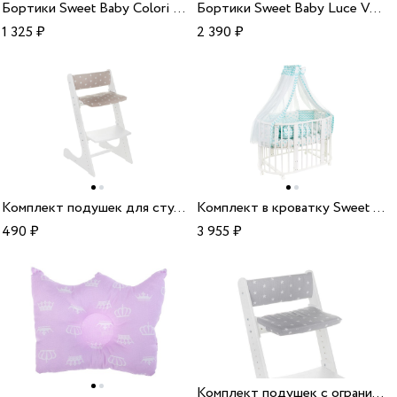
Бортики Sweet Baby Colori Bianco 12 частей белый
Бортики Sweet Baby Luce Verde 12 частей светло-зеленый
1 325
₽
2 390
₽
Комплект подушек для стульчика Sweet Baby Mio кофейный
Комплект в кроватку Sweet Baby Fata Turchese мятный 10 предметов
490
₽
3 955
₽
Комплект подушек с ограничителем для стульчика Sweet Baby Mio серый