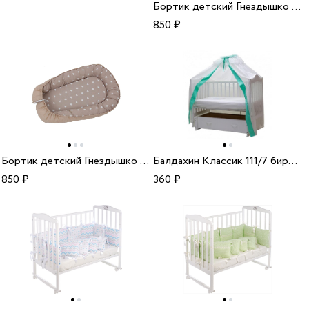
Бортик детский Гнездышко Polini kids Зигзаг голубой
850
₽
Бортик детский Гнездышко Polini kids Звезды макиато
Балдахин Классик 111/7 бирюзовый
850
₽
360
₽