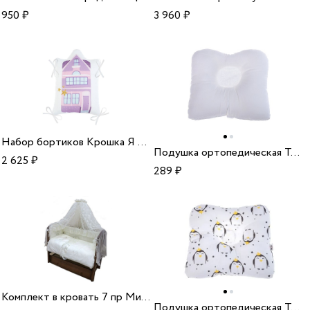
950
₽
3 960
₽
Набор бортиков Крошка Я Сладкие мечты хлопок
Подушка ортопедическая Тутси для новорожденных белый
2 625
₽
289
₽
Комплект в кровать 7 пр Мир Чудес 721 100% хл
Подушка ортопедическая Тутси для новорожденных Королевский пингвин