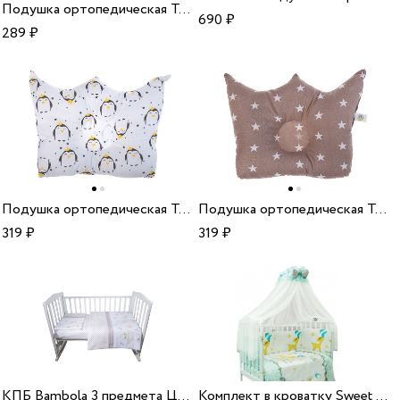
Подушка ортопедическая Тутси для новорожденных Корона сиреневый
690
₽
289
₽
Подушка ортопедическая Тутси Корона Королевский пингвин
Подушка ортопедическая Тутси Корона Звезда кофейный
319
₽
319
₽
КПБ Bambola 3 предмета Цыплята бязь бежевый
Комплект в кроватку Sweet Baby Renna Blu голубой 7 предметов сатин