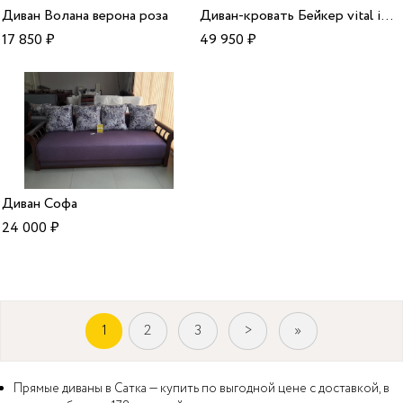
Диван Волана верона роза
Диван-кровать Бейкер vital indigo
17 850
₽
49 950
₽
Диван Софа
24 000
₽
1
2
3
>
»
Прямые диваны в Сатка — купить по выгодной цене с доставкой, в