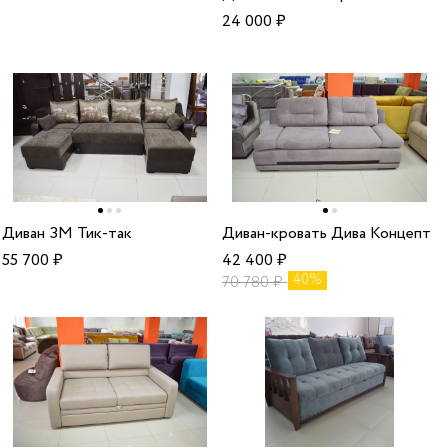
24 000
₽
Диван ЗМ Тик-так
Диван-кровать Дива Концепт
55 700
₽
42 400
₽
40%
70 780
₽