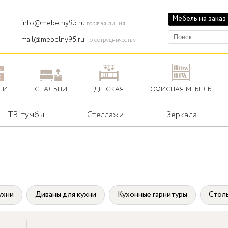
Мебель на заказ
info@mebelny95.ru
горячая линия
mail@mebelny95.ru
по сотрудничеству
НИ
СПАЛЬНИ
ДЕТСКАЯ
ОФИСНАЯ МЕБЕЛЬ
ТВ-тумбы
Стеллажи
Зеркала
ухни
Диваны для кухни
Кухонные гарнитуры
Стол