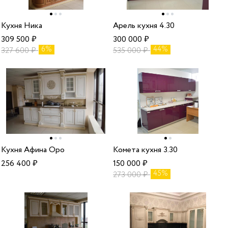
Кухня Ника
Арель кухня 4.30
309 500
₽
300 000
₽
6%
44%
327 600
₽
535 000
₽
Кухня Афина Оро
Комета кухня 3.30
256 400
₽
150 000
₽
45%
273 000
₽