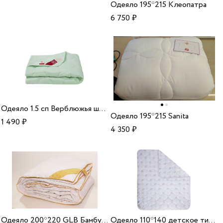
Одеяло 195*215 Клеопатра
6 750
₽
Одеяло 1.5 сп Верблюжья шерсть микрофибра
Одеяло 195*215 Sanita
1 490
₽
4 350
₽
Одеяло 200*220 GLB Бамбук МФБ отб 150 22
Одеяло 110*140 детское тик/бамбук