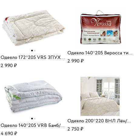
Одеяло 140*205 Веросса тик/зам/пух
Одеяло 172*205 VRS ЗПУХ/ХБотб 300 33
2 990
₽
2 990
₽
Одеяло 200*220 ВНЛ Лён/ХБ 300 33
Одеяло 140*205 VRB Бамб/ХБ 150 22
2 750
₽
4 690
₽