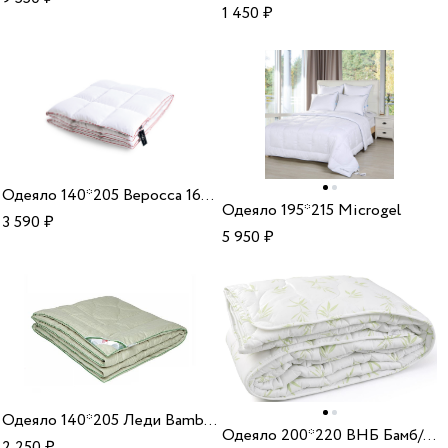
1 450
₽
Одеяло 140*205 Веросса 165169 сатин бамбук
Одеяло 195*215 Microgel
3 590
₽
5 950
₽
Одеяло 140*205 Леди Bamboo сатин/бамбук
Одеяло 200*220 ВНБ Бамб/ХБ 150 33
2 250
₽