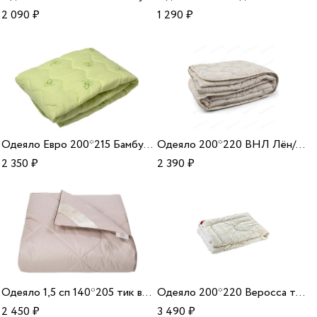
2 090
₽
1 290
₽
Одеяло Евро 200*215 Бамбук микрофибра
Одеяло 200*220 ВНЛ Лён/ХБ 150 33
2 350
₽
2 390
₽
Одеяло 1,5 сп 140*205 тик верблюжья шерсть
Одеяло 200*220 Веросса тик/зам/пух
2 450
₽
3 490
₽