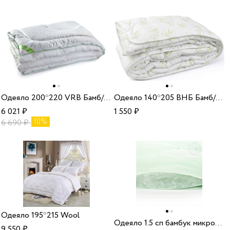
Одеяло 200*220 VRB Бамб/ХБ 150 22
Одеяло 140*205 ВНБ Бамб/ХБ 150 33
6 021
₽
1 550
₽
10%
6 690
₽
Одеяло 195*215 Wool
Одеяло 1.5 сп бамбук микрофибра
9 550
₽