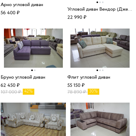
Арно угловой диван
Угловой диван Вендор (Джеральд) шоколад
56 400
₽
22 990
₽
Бруно угловой диван
Флит угловой диван
62 450
₽
55 150
₽
42%
30%
107 000
₽
78 890
₽