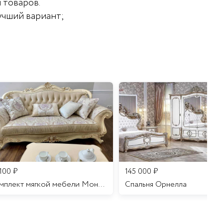
 товаров.
учший вариант;
 100
₽
145 000
₽
Комплект мягкой мебели Мона Лиза
Cпальня Орнелла