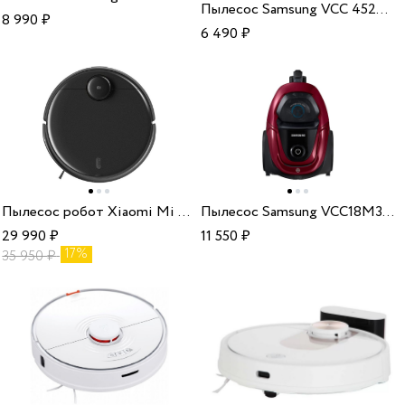
Пылесос Samsung VCC 4520 Blue
8 990
₽
6 490
₽
Пылесос робот Xiaomi Mi Robot Vacuum-Mop 2 Pro BHR5204EU black
Пылесос Samsung VCC18M31A0HP
29 990
₽
11 550
₽
17%
35 950
₽