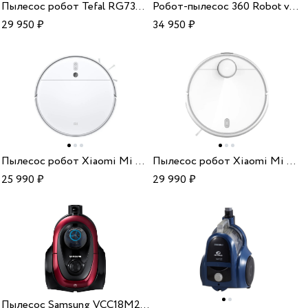
Пылесос робот Tefal RG7365WH
Робот-пылесос 360 Robot vacuum cleaner S9
29 950
₽
34 950
₽
Пылесос робот Xiaomi Mi Robot Vacuum-Mop 2 RU BHR5958RU
Пылесос робот Xiaomi Mi Robot Vacuum-Mop 2 Pro BHR5044EU white
25 990
₽
29 990
₽
Пылесос Samsung VCC18M2130SR