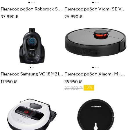
Пылесос робот Roborock S7 white
Пылесос робот Viomi SE V-RVCLM21A
37 990
₽
25 990
₽
Пылесос Samsung VC 18M21D0VG
Пылесос робот Xiaomi Mi Robot Vacuum-Mop 2 Ultra BHR5195EU
11 950
₽
35 950
₽
10%
39 950
₽