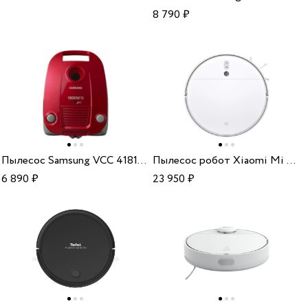
8 790
₽
Пылесос Samsung VCC 4181V37
Пылесос робот Xiaomi Mi Robot Vacuum-Mop 2 EU BHR5055EU
6 890
₽
23 950
₽