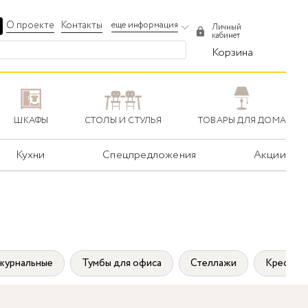
О проекте
Контакты
еще информация
Личный
кабинет
Корзина
ШКАФЫ
СТОЛЫ И СТУЛЬЯ
ТОВАРЫ ДЛЯ ДОМА
Кухни
Спецпредложения
Акции
журнальные
Тумбы для офиса
Стеллажи
Кресла д