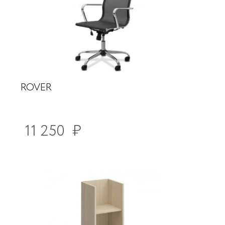
ROVER
11 250
₽