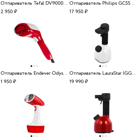
Отпариватель Tefal DV9000E0
Отпариватель Philips GC552/40
2 950
₽
17 950
₽
Отпариватель Endever Odyssey Q-426
Отпариватель LauraStar IGGI Pure White
1 950
₽
19 990
₽