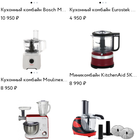
Кухонный комбайн Bosch MCM 3501
Кухонный комбайн Eurostek EFP-2059
10 950
₽
4 950
₽
Миникомбайн KitchenAid 5KFC3516EER empire red
Кухонный комбайн Moulinex FP244110
8 990
₽
8 950
₽