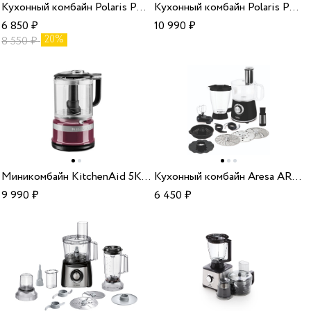
Кухонный комбайн Polaris PKM 1101 white
Кухонный комбайн Polaris PKM 1403 серебро
6 850
₽
10 990
₽
20%
8 550
₽
Миникомбайн KitchenAid 5KFC0516EBY boysenberry
Кухонный комбайн Aresa AR-1701
9 990
₽
6 450
₽