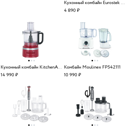
Кухонный комбайн Eurostek EFP-2079
4 890
₽
Кухонный комбайн KitchenAid 5KFP0719EER empire red
Комбайн Moulinex FP542111
14 990
₽
10 990
₽