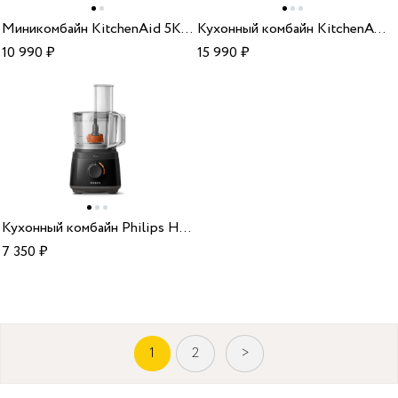
Миникомбайн KitchenAid 5KFC0516EBM matte black
Кухонный комбайн KitchenAid 5KFP0919EAC almond cream
10 990
₽
15 990
₽
Кухонный комбайн Philips HR 7320/10
7 350
₽
1
2
>