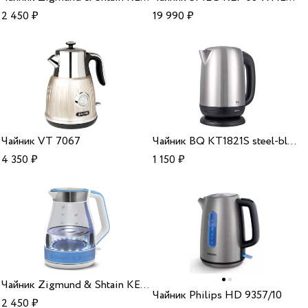
2 450
₽
19 990
₽
Чайник VT 7067
Чайник BQ KT1821S steel-black
4 350
₽
1 150
₽
Чайник Zigmund & Shtain KE 821
Чайник Philips HD 9357/10
2 450
₽