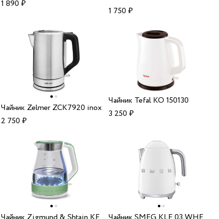
1 890
₽
1 750
₽
Чайник Tefal KO 150130
Чайник Zelmer ZCK7920 inox
3 250
₽
2 750
₽
Чайник Zigmund & Shtain KE 822
Чайник SMEG KLF 03 WHEU White