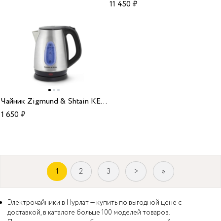
11 450
₽
Чайник Zigmund & Shtain KE-910
1 650
₽
1
2
3
>
»
Электрочайники в Нурлат — купить по выгодной цене с
доставкой, в каталоге больше 100 моделей товаров.