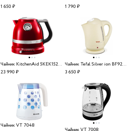
1 650
₽
1 790
₽
Чайник KitchenAid 5KEK1522ECA candy apple
Чайник Tefal Silver ion BF925232 Yellow
23 990
₽
3 650
₽
Чайник VT 7048
Чайник VT 7008