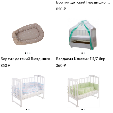
Бортик детский Гнездышко Polini kids Зигзаг голубой
850
₽
Бортик детский Гнездышко Polini kids Звезды макиато
Балдахин Классик 111/7 бирюзовый
850
₽
360
₽