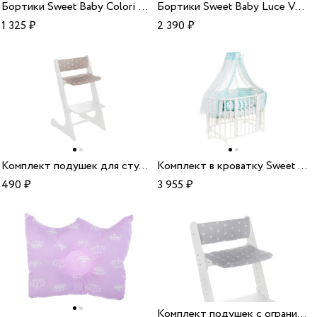
Бортики Sweet Baby Colori Bianco 12 частей белый
Бортики Sweet Baby Luce Verde 12 частей светло-зеленый
1 325
₽
2 390
₽
Комплект подушек для стульчика Sweet Baby Mio кофейный
Комплект в кроватку Sweet Baby Fata Turchese мятный 10 предметов
490
₽
3 955
₽
Комплект подушек с ограничителем для стульчика Sweet Baby Mio серый