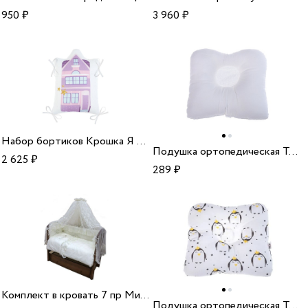
950
₽
3 960
₽
Набор бортиков Крошка Я Сладкие мечты хлопок
Подушка ортопедическая Тутси для новорожденных белый
2 625
₽
289
₽
Комплект в кровать 7 пр Мир Чудес 721 100% хл
Подушка ортопедическая Тутси для новорожденных Королевский пингвин