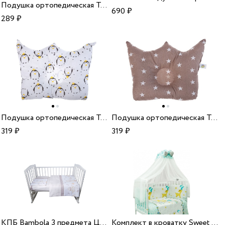
Подушка ортопедическая Тутси для новорожденных Корона сиреневый
690
₽
289
₽
Подушка ортопедическая Тутси Корона Королевский пингвин
Подушка ортопедическая Тутси Корона Звезда кофейный
319
₽
319
₽
КПБ Bambola 3 предмета Цыплята бязь бежевый
Комплект в кроватку Sweet Baby Renna Blu голубой 7 предметов сатин