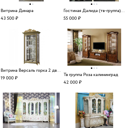
Витрина Динара
Гостиная Далида (тв-группа) бмк
43 500
₽
55 000
₽
Витрина Версаль горка 2 дверная
Тв группа Роза калининград
19 000
₽
42 000
₽