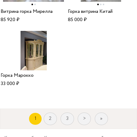
Витрина горка Мирелла
Горка витрина Китай
85 920
₽
85 000
₽
Горка Марокко
33 000
₽
1
2
3
>
»