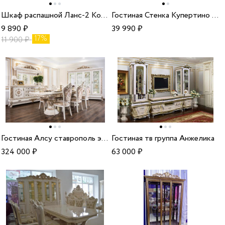
Шкаф распашной Ланс-2 Комби
Гостиная Стенка Купертино 1 (квадрат) белый глянец мдф
9 890
₽
39 990
₽
17%
11 900
₽
Гостиная Алсу ставрополь эра
Гостиная тв группа Анжелика
324 000
₽
63 000
₽