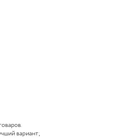
товаров.
учший вариант;