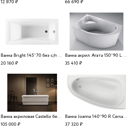
12 870
₽
66 690
₽
Ванна Bright 145*70 без с/п Aquanet
Ванна акрил. Агата 150*90 L Aquavel
20 160
₽
35 410
₽
Ванна акриловая Castello белая 170*80*62 Alparini
Ванна Joanna 140*90 R Cersanit
105 000
₽
37 320
₽