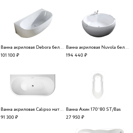
Ванна акриловая Debora белая 171*89*58 Alparini
Ванна акриловая Nuvola белая 160*160*60 Alparini
101 100
₽
194 440
₽
Ванна акриловая Calipso матовый белый 170*80*53 Alparini
Ванна Ахин 170*80 ST/Bas
91 300
₽
27 950
₽