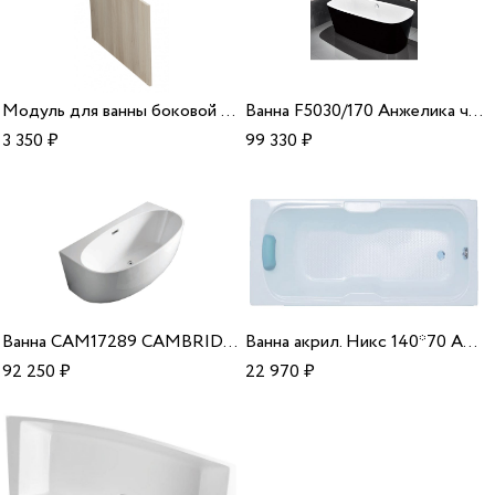
Модуль для ванны боковой ясень Smart 80 Cersanit B-PM-SMART*80
Ванна F5030/170 Анжелика черная Fiinn
3 350
₽
99 330
₽
Ванна CAM17289 CAMBRIDGE 1720*890*570 Azario
Ванна акрил. Никс 140*70 Aquavel
92 250
₽
22 970
₽