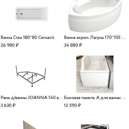
Ванна Crea 180*80 Cersanit
Ванна акрил. Лагуна 170*105 R Dias
26 980
₽
34 880
₽
Рама д/ванны JOANNA 140 в комплекте со сборочным пакетом,Сорт1/18шт Cersanit
Боковая панель А для ванны Magnolia R 75 Ravak
3 630
₽
12 590
₽