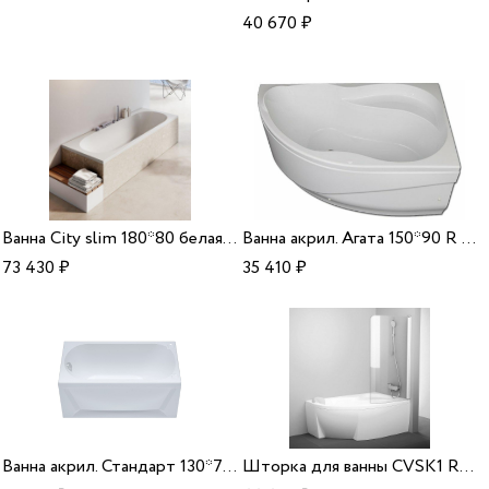
40 670
₽
Ванна City slim 180*80 белая Ravak
Ванна акрил. Агата 150*90 R Aquavel
73 430
₽
35 410
₽
Ванна акрил. Стандарт 130*70 Triton
Шторка для ванны CVSK1 ROSA 160/170 R Ravak