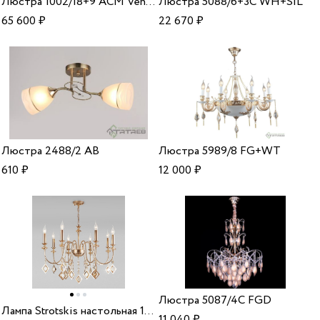
Люстра 1002/18+9 ACM Veneto Luce
Люстра 5088/6+3C WH+SIL
65 600
₽
22 670
₽
Люстра 2488/2 AB
Люстра 5989/8 FG+WT
610
₽
12 000
₽
Люстра 5087/4C FGD
Лампа Strotskis настольная 10110/8 золото
11 040
₽