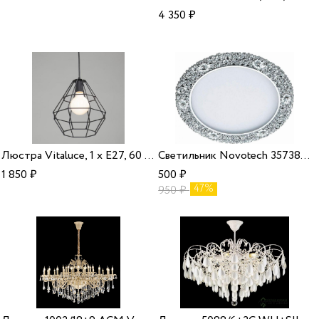
4 350
₽
Люстра Vitaluce, 1 x Е27, 60 Вт.
Cветильник Novotech 357381, LED, 6 Вт
1 850
₽
500
₽
47%
950
₽