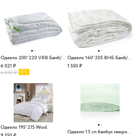
Одеяло 200*220 VRB Бамб/ХБ 150 22
Одеяло 140*205 ВНБ Бамб/ХБ 150 33
6 021
₽
1 550
₽
10%
6 690
₽
Одеяло 195*215 Wool
Одеяло 1.5 сп бамбук микрофибра
9 550
₽