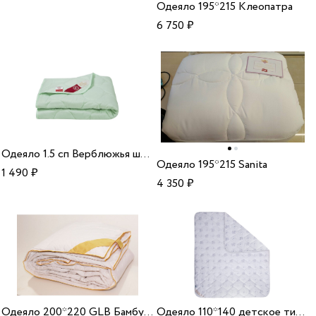
Одеяло 195*215 Клеопатра
6 750
₽
Одеяло 1.5 сп Верблюжья шерсть микрофибра
Одеяло 195*215 Sanita
1 490
₽
4 350
₽
Одеяло 200*220 GLB Бамбук МФБ отб 150 22
Одеяло 110*140 детское тик/бамбук