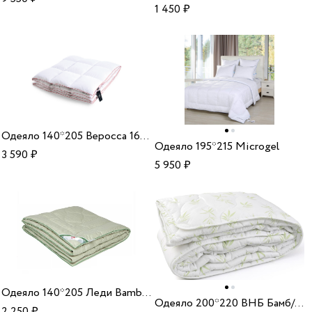
1 450
₽
Одеяло 140*205 Веросса 165169 сатин бамбук
Одеяло 195*215 Microgel
3 590
₽
5 950
₽
Одеяло 140*205 Леди Bamboo сатин/бамбук
Одеяло 200*220 ВНБ Бамб/ХБ 150 33
2 250
₽