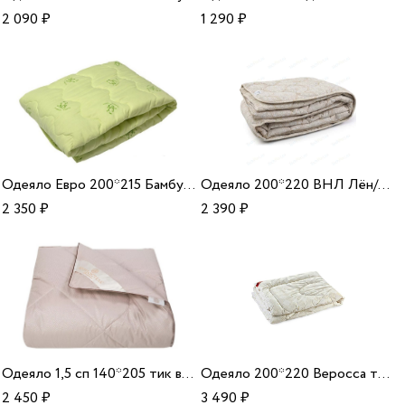
2 090
₽
1 290
₽
Одеяло Евро 200*215 Бамбук микрофибра
Одеяло 200*220 ВНЛ Лён/ХБ 150 33
2 350
₽
2 390
₽
Одеяло 1,5 сп 140*205 тик верблюжья шерсть
Одеяло 200*220 Веросса тик/зам/пух
2 450
₽
3 490
₽