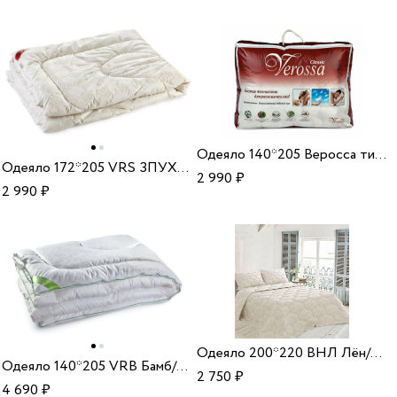
Одеяло 140*205 Веросса тик/зам/пух
Одеяло 172*205 VRS ЗПУХ/ХБотб 300 33
2 990
₽
2 990
₽
Одеяло 200*220 ВНЛ Лён/ХБ 300 33
Одеяло 140*205 VRB Бамб/ХБ 150 22
2 750
₽
4 690
₽