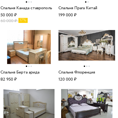
Спальня Канада ставрополь
Спальня Прага Китай
50 000
₽
199 000
₽
17%
60 000
₽
Спальня Берта арида
Спальня Флоренция
82 950
₽
120 000
₽