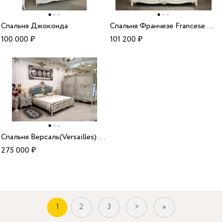
Спальня Джоконда
Cпальня Франчезе Francese L34
100 000
₽
101 200
₽
Cпальня Версаль(Versailles) анна потапова
275 000
₽
1
2
3
>
»