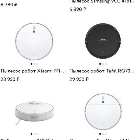
Пылесос Samsung VCC 4181V37
8 790
₽
6 890
₽
Пылесос робот Xiaomi Mi Robot Vacuum-Mop 2 EU BHR5055EU
Пылесос робот Tefal RG7365WH
23 950
₽
29 950
₽