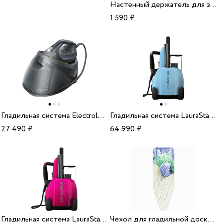
Настенный держатель для зубной щетки ECOCO
1 590
₽
Гладильная система Electrolux E8ST1-8EGM
Гладильная система LauraStar Lift+ Eu Blue Sky
27 490
₽
64 990
₽
Гладильная система LauraStar Lift+ Eu Pinky Pop
Чехол для гладильной доски 130*50 см хлопок Клубки Пряжи Сине-зеленый/10