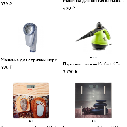
Машинка для снятия катышков Aresa AR-4102
379
₽
490
₽
Машинка для стрижки шерстяных изделий Topperr 1701
Пароочиститель Kitfort КТ-906 green
490
₽
3 750
₽