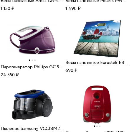
Весы напольные Aresa AR-4401
Весы напольные Polaris PWS 1857DGF
1 150
₽
1 490
₽
Весы напольные Eurostek EBS-3009
Парогенератор Philips GC 9315/30
690
₽
24 550
₽
Пылесос Samsung VCC18M2110SB