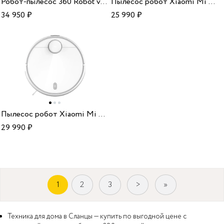
Робот-пылесос 360 Robot vacuum cleaner S9
Пылесос робот Xiaomi Mi Robot Vacuum-Mop 2 RU BHR5958RU
34 950
₽
25 990
₽
Пылесос робот Xiaomi Mi Robot Vacuum-Mop 2 Pro BHR5044EU white
29 990
₽
1
2
3
>
»
Техника для дома в Сланцы — купить по выгодной цене с