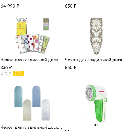
64 990
₽
650
₽
Чехол для гладильной доски 125*43 см хлопок Призма/10
Чехол для гладильной доски 130*50 см хлопок Persia Beige/10
336
₽
850
₽
20%
419
₽
Чехол для гладильной доски 130*48 см Призма термостойкий/10