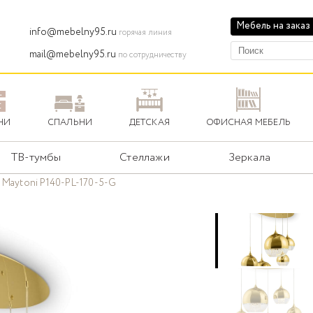
Мебель на заказ
info@mebelny95.ru
горячая линия
mail@mebelny95.ru
по сотрудничеству
НИ
СПАЛЬНИ
ДЕТСКАЯ
ОФИСНАЯ МЕБЕЛЬ
ТВ-тумбы
Стеллажи
Зеркала
 Maytoni P140-PL-170-5-G