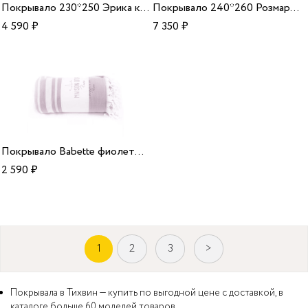
Покрывало 230*250 Эрика крем
Покрывало 240*260 Розмари кофе
4 590
₽
7 350
₽
Покрывало Babette фиолетовый 155*220 MD
2 590
₽
1
2
3
>
Покрывала в Тихвин — купить по выгодной цене с доставкой, в
каталоге больше 60 моделей товаров.