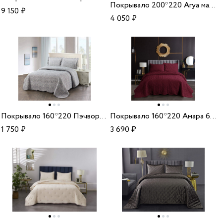
Покрывало 200*220 Arya махровое Botanical Garden желтый
9 150
₽
4 050
₽
Покрывало 160*220 Пэчворк №42
Покрывало 160*220 Амара бордовый
1 750
₽
3 690
₽