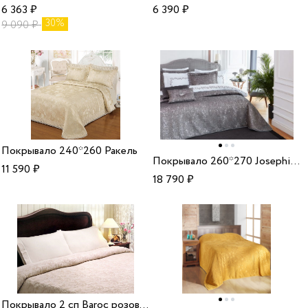
6 363
₽
6 390
₽
30%
9 090
₽
Покрывало 240*260 Ракель
Покрывало 260*270 Josephine graphite
11 590
₽
18 790
₽
Покрывало 2 сп Baroc розовый