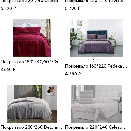
Покрывало 220*240 Celestina бежевый
Покрывало 220*240 Pavia Simone pudra
6 390
₽
6 790
₽
Покрывало 180*240/50*70+5 Arya Бархат Puko
Покрывало 160*220 Ребека фиолетовый
3 650
₽
4 290
₽
Покрывало 230*260 Delphine grey
Покрывало 220*240 Celestina грязно-розовый