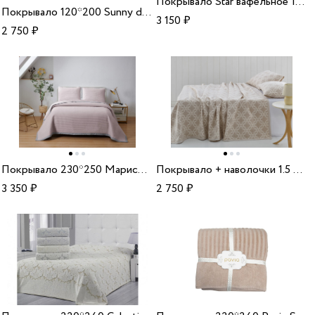
Покрывало Star вафельное 180*240 крем
Покрывало 120*200 Sunny day №3
3 150
₽
2 750
₽
Покрывало 230*250 Марисоль пепельная роза
Покрывало + наволочки 1.5 сп Belladone
3 350
₽
2 750
₽