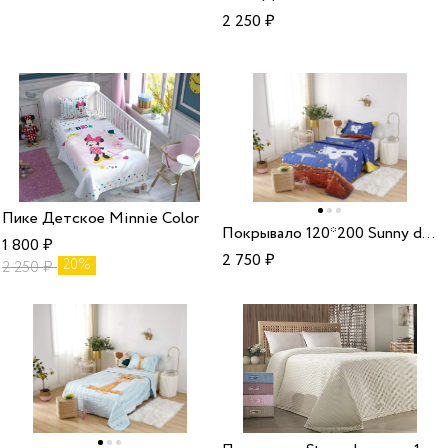
2 250
₽
Пике Детское Minnie Color
Покрывало 120*200 Sunny day №10
1 800
₽
2 750
₽
20%
2 250
₽