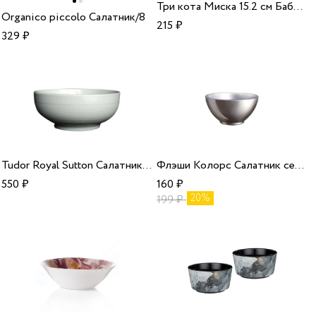
Три кота Миска 15.2 см Бабочки/12
Organico piccolo Салатник/8
215
₽
329
₽
Tudor Royal Sutton Салатник 21 см/10
Флэши Колорс Салатник серебрянный 500 мл/6
550
₽
160
₽
20%
199
₽