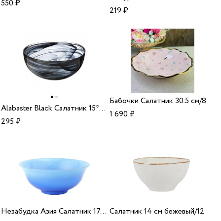
550
₽
219
₽
Бабочки Салатник 30.5 см/8
Alabaster Black Салатник 15*6.5 см/6
1 690
₽
295
₽
Незабудка Азия Салатник 17.9 см перламутр/6
Салатник 14 см бежевый/12