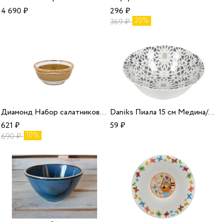
4 690
₽
296
₽
20%
369
₽
Диамонд Набор салатников 2 шт/15
Daniks Пиала 15 см Медина/96
621
₽
59
₽
10%
690
₽