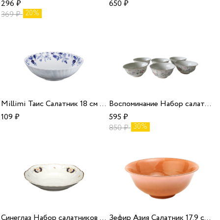
296
₽
650
₽
20%
369
₽
Millimi Таис Салатник 18 см опаловое стекло 17247/6/48
Воспоминание Набор салатников 6 шт 11 см/12
109
₽
595
₽
30%
850
₽
Синеглаз Набор салатников 19 см 6 шт 6612/1
Зефир Азия Салатник 17.9 см капучино/6