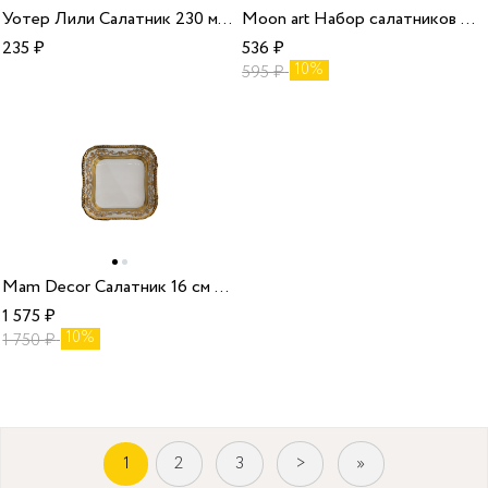
Уотер Лили Салатник 230 мм/6
Moon art Набор салатников 11.5*6.5 см черный/24
235
₽
536
₽
10%
595
₽
Mam Decor Салатник 16 см 5080
1 575
₽
10%
1 750
₽
1
2
3
>
»