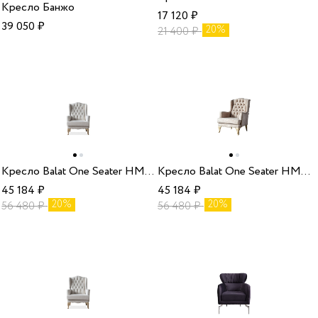
Кресло Банжо
17 120
₽
39 050
₽
20%
21 400
₽
Кресло Balat One Seater HM-25 без раздвижного механизма Weltew
Кресло Balat One Seater HM-46 без раздвижного механизма Weltew
45 184
₽
45 184
₽
20%
20%
56 480
₽
56 480
₽