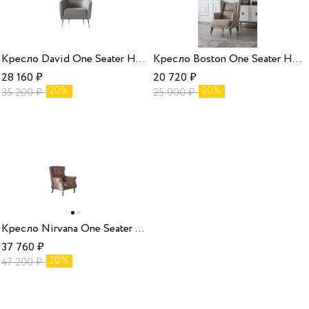
Кресло David One Seater HM-61 без раздвижного механизма Weltew
Кресло Boston One Seater HM-13 без раздвижного механизма Weltew
28 160
₽
20 720
₽
20%
20%
35 200
₽
25 900
₽
Кресло Nirvana One Seater HM-36 без раздвижного механизма Weltew
37 760
₽
20%
47 200
₽