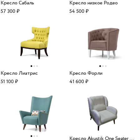
Кресло Сабаль
Кресло низкое Родео
57 300
₽
54 500
₽
Кресло Лиатрис
Кресло Форли
51 100
₽
41 600
₽
Кресло Akustik One Seater AB-04 без раздвижного механизма Weltew