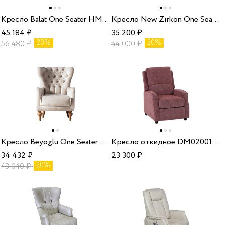
Кресло Balat One Seater HM-22 без раздвижного механизма Weltew
Кресло New Zirkon One Seater HM-69 без раздвижного механизма Weltew
45 184
₽
35 200
₽
20%
20%
56 480
₽
44 000
₽
Кресло Beyoglu One Seater HM-36 без раздвижного механизма Weltew
Кресло откидное DM02001 Berry 34 Аванти
34 432
₽
23 300
₽
20%
43 040
₽