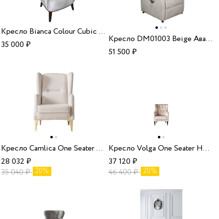
Кресло Bianca Colour Cubic 03
Кресло DM01003 Beige Аванти
35 000
₽
51 500
₽
Кресло Camlica One Seater HM-25 без раздвижного механизма Weltew
Кресло Volga One Seater HM-61 без раздвижного механизма Weltew
28 032
₽
37 120
₽
20%
20%
35 040
₽
46 400
₽