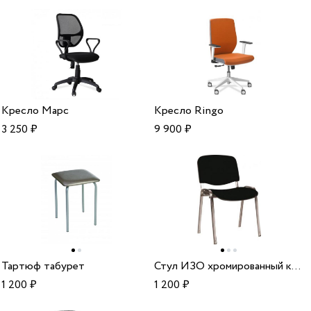
Кресло Марс
Кресло Ringo
3 250
₽
9 900
₽
Тартюф табурет
Стул ИЗО хромированный каркас
1 200
₽
1 200
₽