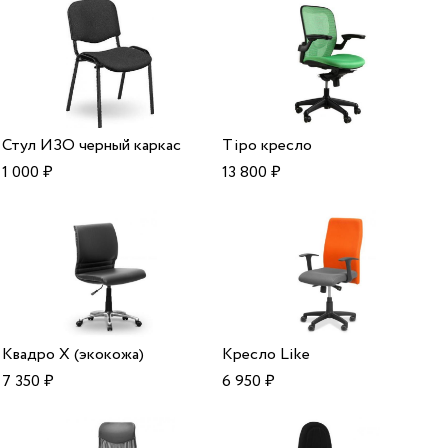
Стул ИЗО черный каркас
Tipo кресло
1 000
₽
13 800
₽
Квадро Х (экокожа)
Кресло Like
7 350
₽
6 950
₽