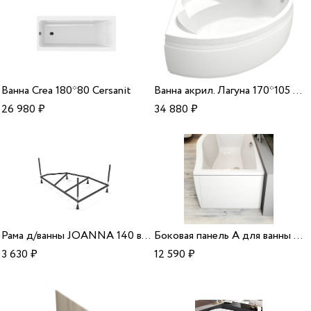
Ванна Crea 180*80 Cersanit
Ванна акрил. Лагуна 170*105 R Dias
26 980
₽
34 880
₽
Рама д/ванны JOANNA 140 в комплекте со сборочным пакетом,Сорт1/18шт Cersanit
Боковая панель А для ванны Magnolia R 75 Ravak
3 630
₽
12 590
₽