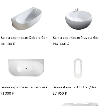
Ванна акриловая Debora белая 171*89*58 Alparini
Ванна акриловая Nuvola белая 160*160*60 Alparini
101 100
₽
194 440
₽
Ванна акриловая Calipso матовый белый 170*80*53 Alparini
Ванна Ахин 170*80 ST/Bas
91 300
₽
27 950
₽