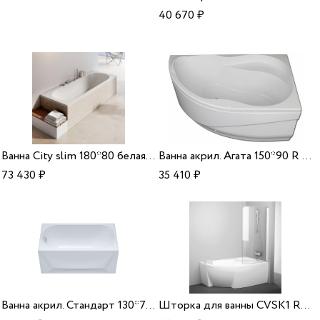
40 670
₽
Ванна City slim 180*80 белая Ravak
Ванна акрил. Агата 150*90 R Aquavel
73 430
₽
35 410
₽
Ванна акрил. Стандарт 130*70 Triton
Шторка для ванны CVSK1 ROSA 160/170 R Ravak