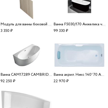
Модуль для ванны боковой ясень Smart 80 Cersanit B-PM-SMART*80
Ванна F5030/170 Анжелика черная Fiinn
3 350
₽
99 330
₽
Ванна CAM17289 CAMBRIDGE 1720*890*570 Azario
Ванна акрил. Никс 140*70 Aquavel
92 250
₽
22 970
₽