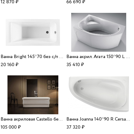
12 870
₽
66 690
₽
Ванна Bright 145*70 без с/п Aquanet
Ванна акрил. Агата 150*90 L Aquavel
20 160
₽
35 410
₽
Ванна акриловая Castello белая 170*80*62 Alparini
Ванна Joanna 140*90 R Cersanit
105 000
₽
37 320
₽