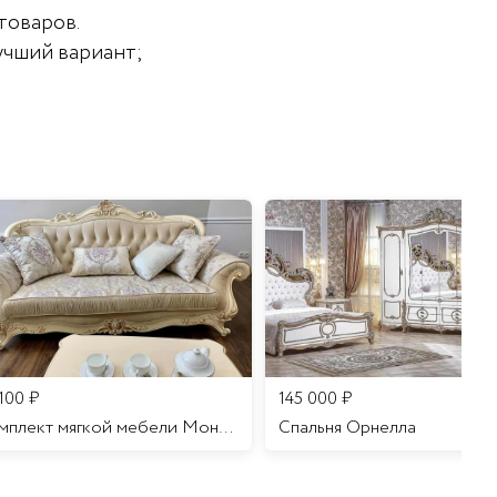
товаров.
учший вариант;
 100
₽
145 000
₽
Комплект мягкой мебели Мона Лиза
Cпальня Орнелла