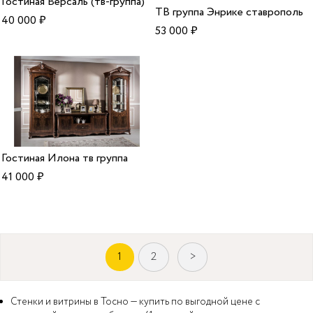
Гостиная Версаль (тв-группа)
ТВ группа Энрике ставрополь
40 000
₽
53 000
₽
Гостиная Илона тв группа
41 000
₽
1
2
>
Стенки и витрины в Тосно — купить по выгодной цене с