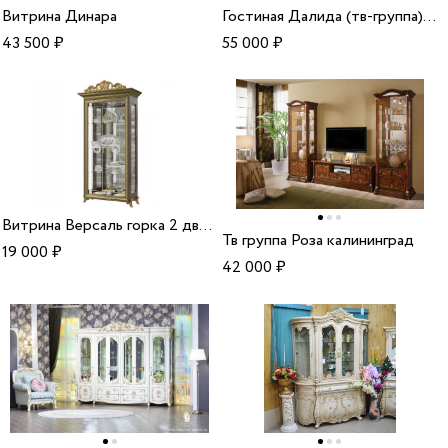
Витрина Динара
Гостиная Далида (тв-группа) бмк
43 500
₽
55 000
₽
Витрина Версаль горка 2 дверная
Тв группа Роза калининград
19 000
₽
42 000
₽