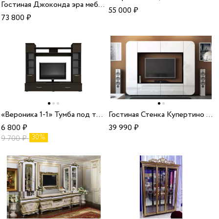
Гостиная Джоконда эра мебель
55 000
₽
73 800
₽
«Вероника 1-1» Тумба под телевизор
Гостиная Стенка Купертино 1 (квадрат) белый глянец мдф
6 800
₽
39 990
₽
30%
9 700
₽