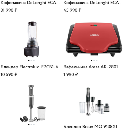
Кофемашина DeLonghi ECAM 22.110.B
Кофемашина DeLonghi ECAM290.21.B
31 990
₽
45 990
₽
Блендер Electrolux E7CB1-4GB
Вафельница Aresa AR-2801
10 590
₽
1 990
₽
Блендер Braun MQ 9138XI