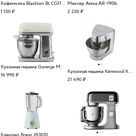
Кофемолка Blackton Bt CG1114 metallic gray
Миксер Aresa AR-1906
1 150
₽
2 250
₽
Кухонная машина Gorenje MMC1000RL
Кухонная машина Kenwood KHC29.HOWH Prospero
16 990
₽
21 490
₽
Блендер Braun JB3010