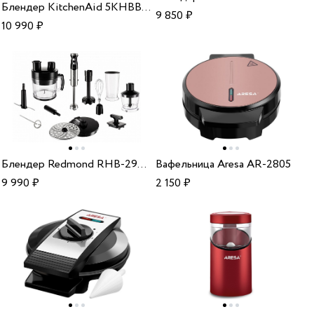
Блендер KitchenAid 5KHBBV53EDG charcoal grey
9 850
₽
10 990
₽
Блендер Redmond RHB-2964 black chrome
Вафельница Aresa AR-2805
9 990
₽
2 150
₽