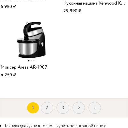
Кухонная машина Kenwood KMX760BC
6 990
₽
29 990
₽
Миксер Aresa AR-1907
4 250
₽
1
2
3
>
»
Техника для кухни в Тосно — купить по выгодной цене с