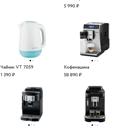
5 990
₽
Чайник VT 7059
Кофемашина
1 390
₽
58 890
₽