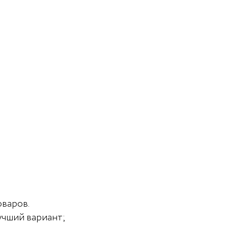
оваров.
учший вариант;