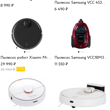
Пылесос Samsung VCC 4520 Blue
8 990
₽
6 490
₽
Пылесос робот Xiaomi Mi Robot Vacuum-Mop 2 Pro BHR5204EU black
Пылесос Samsung VCC18M31A0HP
29 990
₽
11 550
₽
17%
35 950
₽