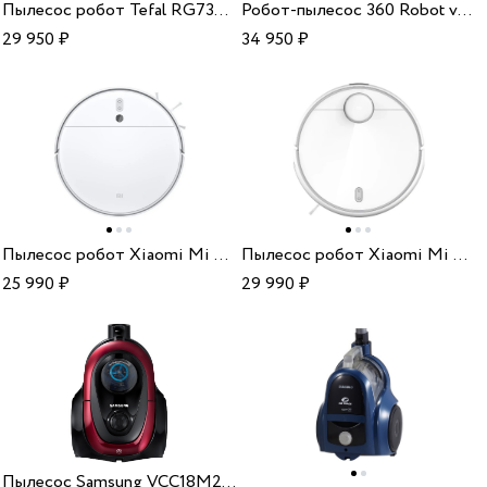
Пылесос робот Tefal RG7365WH
Робот-пылесос 360 Robot vacuum cleaner S9
29 950
₽
34 950
₽
Пылесос робот Xiaomi Mi Robot Vacuum-Mop 2 RU BHR5958RU
Пылесос робот Xiaomi Mi Robot Vacuum-Mop 2 Pro BHR5044EU white
25 990
₽
29 990
₽
Пылесос Samsung VCC18M2130SR