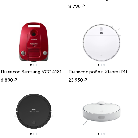
8 790
₽
Пылесос Samsung VCC 4181V37
Пылесос робот Xiaomi Mi Robot Vacuum-Mop 2 EU BHR5055EU
6 890
₽
23 950
₽