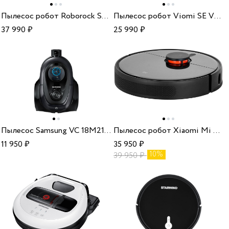
Пылесос робот Roborock S7 white
Пылесос робот Viomi SE V-RVCLM21A
37 990
₽
25 990
₽
Пылесос Samsung VC 18M21D0VG
Пылесос робот Xiaomi Mi Robot Vacuum-Mop 2 Ultra BHR5195EU
11 950
₽
35 950
₽
10%
39 950
₽