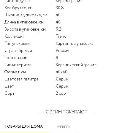
Тип продукта
Керамогранит
Вес брутто, кг
30.8
Ширина в упаковке, см
40
Длина в упаковке, см
40
Высота в упаковке, см
9.2
Коллекция
Trend
Тип упаковки
Картонная упаковка
Страна бренда
Россия
Толщина, мм
9
Тип материала
Керамический гранит
Формат, см
40x40
Цветовая палитра
Серый
Цвет
Серый
Сорт
2 сорт
С ЭТИМ ПОКУПАЮТ
ТОВАРЫ ДЛЯ ДОМА
МЕБЕЛЬ