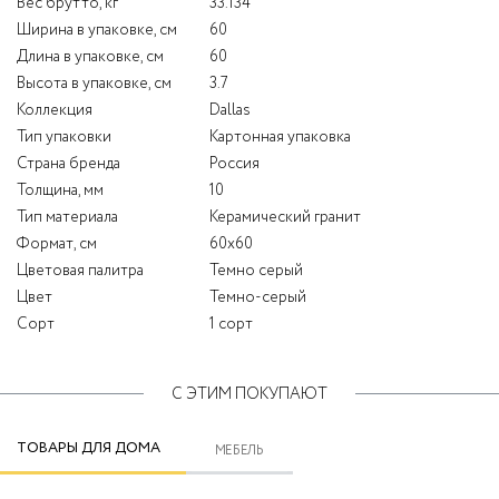
Вес брутто, кг
33.134
Ширина в упаковке, см
60
Длина в упаковке, см
60
Высота в упаковке, см
3.7
Коллекция
Dallas
Тип упаковки
Картонная упаковка
Страна бренда
Россия
Толщина, мм
10
Тип материала
Керамический гранит
Формат, см
60x60
Цветовая палитра
Темно серый
Цвет
Темно-серый
Сорт
1 сорт
С ЭТИМ ПОКУПАЮТ
ТОВАРЫ ДЛЯ ДОМА
МЕБЕЛЬ