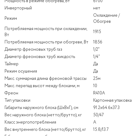
Мощность в режиме обогрева, Вт
6700
Инверторный
нет
Охлаждение /
Режим
Обогрев
Потребляемая мощность при охлаждении,
1915
Вт
Потребляемая мощность при обогреве, Вт
1856
Диаметр фреоновых труб газ
1/2"
Диаметр фреоновых труб жикдость
1/4"
Таймер
Да
Режим осушения
Да
Макс. суммарная длина фреоновой трассы
25м
Макс. перепад высот между блоками, м
10
Фреон
R410А
Тип упаковки
Картонная упаковка
Габариты наружного блока (ШхВхГ), см
91.2x64.6x37.3
Вес наружного блока (нетто/брутто), кг
50/47
Класс энергопотребления
A
Вес внутреннего блока (нетто/брутто), кг
15.8/13.7