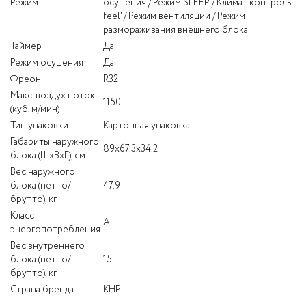
Режим
осушения / Режим SLEEP / Климат контроль 'I
feel' / Режим вентиляции / Режим
размораживания внешнего блока
Таймер
Да
Режим осушения
Да
Фреон
R32
Макс. воздух поток
1150
(куб. м/мин)
Тип упаковки
Картонная упаковка
Габариты наружного
89х67.3х34.2
блока (ШхВхГ), см
Вес наружного
блока (нетто/
47.9
брутто), кг
Класс
A
энергопотребления
Вес внутреннего
блока (нетто/
15
брутто), кг
Страна бренда
КНР