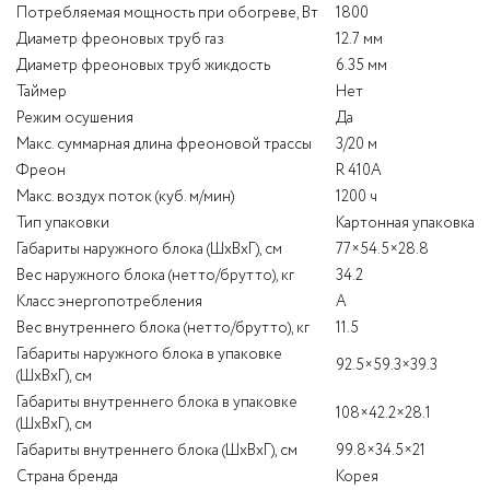
Потребляемая мощность при обогреве, Вт
1800
Диаметр фреоновых труб газ
12.7 мм
Диаметр фреоновых труб жикдость
6.35 мм
Таймер
Нет
Режим осушения
Да
Макс. суммарная длина фреоновой трассы
3/20 м
Фреон
R 410A
Макс. воздух поток (куб. м/мин)
1200 ч
Тип упаковки
Картонная упаковка
Габариты наружного блока (ШхВхГ), см
77×54.5×28.8
Вес наружного блока (нетто/брутто), кг
34.2
Класс энергопотребления
A
Вес внутреннего блока (нетто/брутто), кг
11.5
Габариты наружного блока в упаковке
92.5×59.3×39.3
(ШхВхГ), см
Габариты внутреннего блока в упаковке
108×42.2×28.1
(ШхВхГ), см
Габариты внутреннего блока (ШхВхГ), см
99.8×34.5×21
Страна бренда
Корея