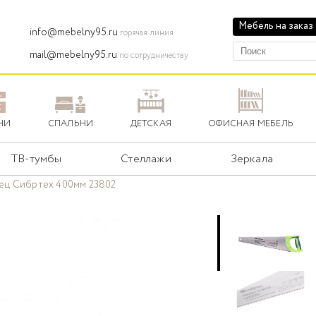
Мебель на заказ
info@mebelny95.ru
горячая линия
mail@mebelny95.ru
по сотрудничеству
НИ
СПАЛЬНИ
ДЕТСКАЯ
ОФИСНАЯ МЕБЕЛЬ
ТВ-тумбы
Стеллажи
Зеркала
ец Сибртех 400мм 23802