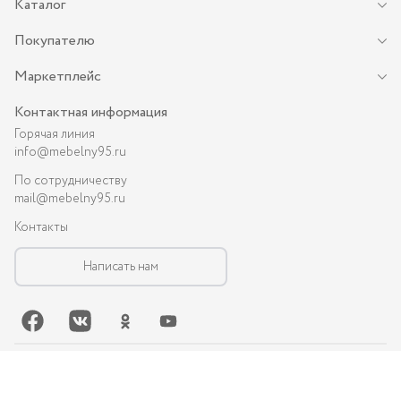
Каталог
Покупателю
Маркетплейс
Контактная информация
Горячая линия
info@mebelny95.ru
По сотрудничеству
mail@mebelny95.ru
Контакты
Написать нам
©-
2026
, MEBELNY95.RU — спальная и кухонная мебель в Грозном:
диваны, кухни, шкафы и др.