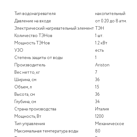
Тип водонагревателя
накопительный
Давление на входе
от 0.20 до 8 атм.
Электрический нагревательный элемент
ТЭН
Количество ТЭНов
1 шт.
Мощность ТЭНов
1.2 кВт
УЗО
есть
Степень защиты от воды
1
Производитель
Ariston
Вес нетто, кг
7
Ширина, см
36
Объем, л
15
Высота, см
36
Глубина, см
34
Страна производства
Италия
Мощность, Вт
1200
Тип управления
Механическое
Максимальная температура воды
80