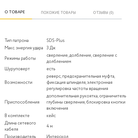
О ТОВАРЕ
ПОХОЖИЕ ТОВАРЫ
ОТЗЫВЫ (0)
Тип патрона
SDS-Plus
Макс. энергия удара
3 Дж
сверление, долбление, сверление с
Режимы работы
долблением
Шуруповерт
есть
реверс, предохранительная муфта,
Возможности
фиксация шпинделя, электронная
регулировка частоты вращения
дополнительная рукоятка, ограничитель
Приспособления
глубины сверления, блокировка кнопки
включения
В комплекте
кейс
Длина сетевого
4 м
кабеля
Производитель
Интерскол