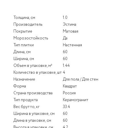
Толщина, см
1.0
Производитель
Эстима
Покрытие
Матовая
Морозостойкость
Да
Тип плитки
Настенная
Длина, см
60
Ширина, см
60
Объем в упаковке, м²
1.44
Количество в упаковке, шт
4
Назначение
Для пола / Для стен
Форма
Квадрат
Страна производства
Россия
Тип продукта
Керамогранит
Вес брутто, кг
33.4
Ширина в упаковке, см
60
Длина в упаковке, см
60
Высота в упаковке, см
4.2