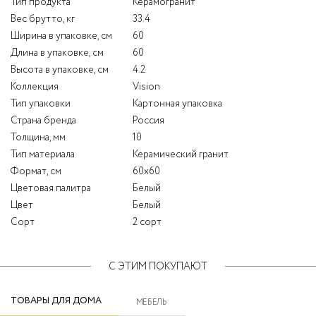
Тип продукта
Керамогранит
Вес брутто, кг
33.4
Ширина в упаковке, см
60
Длина в упаковке, см
60
Высота в упаковке, см
4.2
Коллекция
Vision
Тип упаковки
Картонная упаковка
Страна бренда
Россия
Толщина, мм
10
Тип материала
Керамический гранит
Формат, см
60x60
Цветовая палитра
Белый
Цвет
Белый
Сорт
2 сорт
С ЭТИМ ПОКУПАЮТ
ТОВАРЫ ДЛЯ ДОМА
МЕБЕЛЬ